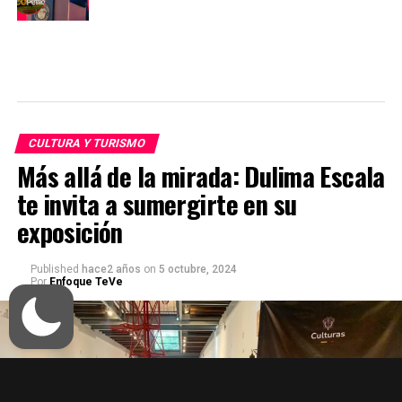
CULTURA Y TURISMO
Más allá de la mirada: Dulima Escala
te invita a sumergirte en su
exposición
Published
hace2 años
on
5 octubre, 2024
Por
Enfoque TeVe