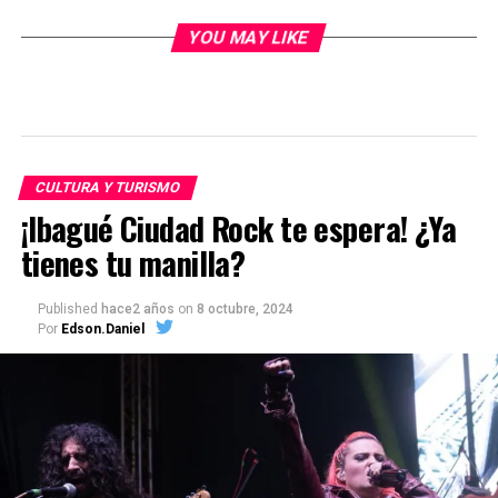
YOU MAY LIKE
CULTURA Y TURISMO
¡Ibagué Ciudad Rock te espera! ¿Ya
tienes tu manilla?
Published
hace2 años
on
8 octubre, 2024
Por
Edson.Daniel