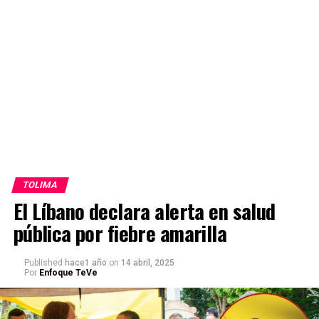
TOLIMA
El Líbano declara alerta en salud
pública por fiebre amarilla
Published
hace1 año
on
14 abril, 2025
Por
Enfoque TeVe