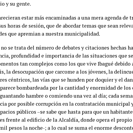
io y su gente.
arecieran estar más encaminadas a una mera agenda de t
s horas de sesión, que de abordar temas que sean releva
es que apremian a nuestra municipalidad.
 no se trata del número de debates y citaciones hechas h
encia, profundidad e importancia de las situaciones que s
momentos tan complejos como los que vive Ibagué debido
s, la desocupación que carcome a los jóvenes, la delinc
ores céntricos, las vías que se hunden por doquier y el d
parece bombardeada por la cantidad y enormidad de los c
guantando hambre o comiendo una vez al día; cada semana
cia por posible corrupción en la contratación municipal y
pacios públicos –se sabe que hasta para que un habitant
es frente al edificio de la Alcaldía, donde opera el propi
 mil pesos la noche-; a lo cual se suma el enorme descon