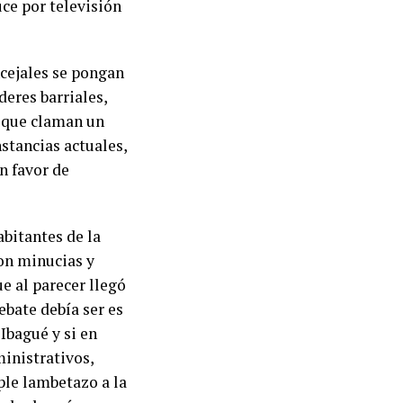
uce por televisión
ncejales se pongan
deres barriales,
s que claman un
nstancias actuales,
n favor de
abitantes de la
on minucias y
e al parecer llegó
ebate debía ser es
Ibagué y si en
inistrativos,
ple lambetazo a la