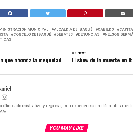
MINISTRACIÓN MUNICIPAL
ALCALDÍA DE IBAGUÉ
CABILDO
CAPITA
ISTA
CONCEJO DE IBAGUÉ
DEBATES
DENUNCIAS
NELSON GERMÁ
TICAS
UP NEXT
a que ahonda la inequidad
El show de la muerte en I
aniel
político administrativo y regional, con experiencia en diferentes me
eVe.
YOU MAY LIKE