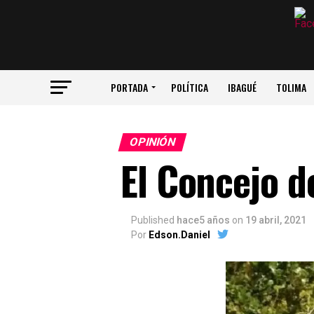
PORTADA
POLÍTICA
IBAGUÉ
TOLIMA
OPINIÓN
El Concejo d
Published
hace5 años
on
19 abril, 2021
Por
Edson.Daniel