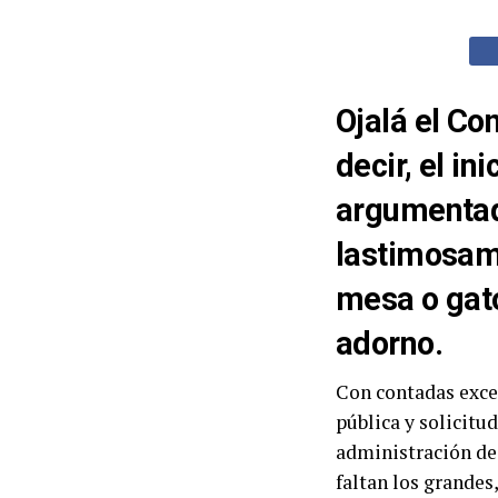
Ojalá el Co
decir, el i
argumentad
lastimosame
mesa o gato
adorno.
Con contadas excep
pública y solicitud
administración de 
faltan los grandes