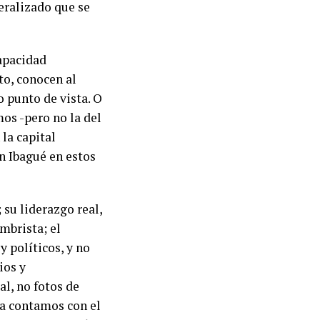
eralizado que se
apacidad
to, conocen al
o punto de vista. O
mos -pero no la del
 la capital
n Ibagué en estos
 su liderazgo real,
umbrista; el
y políticos, y no
ios y
al, no fotos de
ya contamos con el