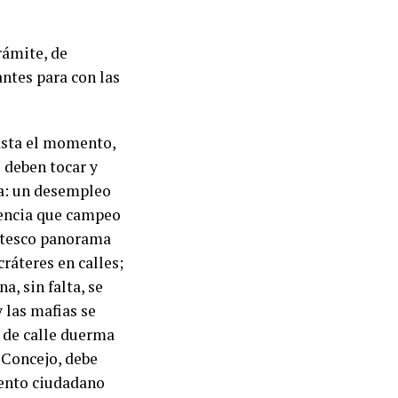
rámite, de
ntes para con las
asta el momento,
e deben tocar y
 a: un desempleo
uencia que campeo
antesco panorama
ráteres en calles;
, sin falta, se
 las mafias se
e de calle duerma
o Concejo, debe
tento ciudadano