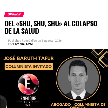
OPINIÓN
DEL «SHU, SHU, SHU» AL COLAPSO
DE LA SALUD
Published
hace2 días
on
5 agosto, 2026
Por
Enfoque TeVe