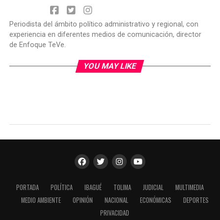
Periodista del ámbito político administrativo y regional, con
experiencia en diferentes medios de comunicación, director
de Enfoque TeVe.
YOU MAY LIKE
PORTADA
POLÍTICA
IBAGUÉ
TOLIMA
JUDICIAL
MULTIMEDIA
MEDIO AMBIENTE
OPINIÓN
NACIONAL
ECONÓMICAS
DEPORTES
PRIVACIDAD