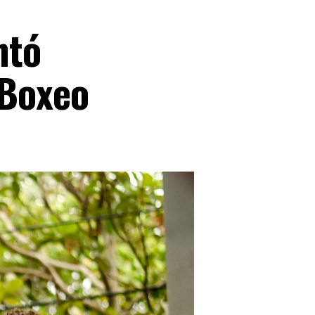
ntó
 Boxeo