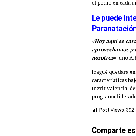
el podio en cada u
Le puede int
Paranatació
«Hoy aquí se cara
aprovechamos par
nosotros»
, dijo A
Ibagué quedará en 
características ba
Ingrit Valencia, 
programa liderado 
Post Views:
392
Comparte es