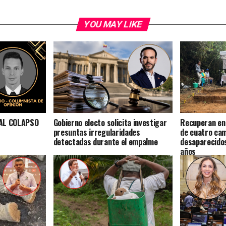
YOU MAY LIKE
 AL COLAPSO
Gobierno electo solicita investigar
Recuperan en 
presuntas irregularidades
de cuatro ca
detectadas durante el empalme
desaparecido
años