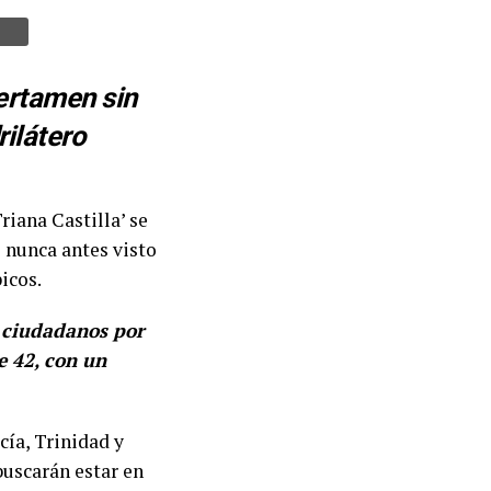
certamen sin
rilátero
riana Castilla’ se
 nunca antes visto
icos.
s ciudadanos por
e 42, con un
cía, Trinidad y
buscarán estar en