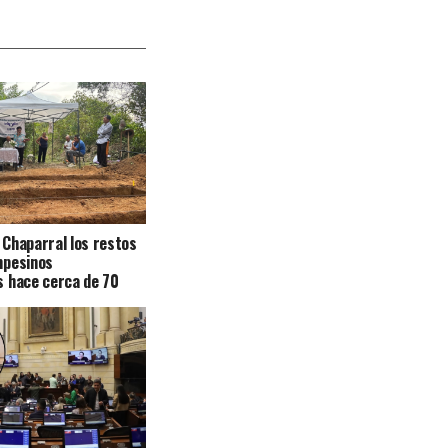
Chaparral los restos
mpesinos
s hace cerca de 70