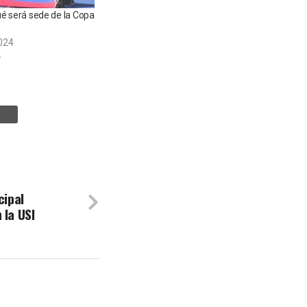
gué será sede de la Copa
024
»
cipal
 la USI