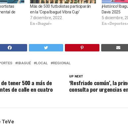
portistas
Más de 500 futbolistas participarán
¡Histórico! Iba
nental de
en la ‘Copa Ibagué Vibra Cup’
Davis 2025
7 diciembre, 2022
5 diciembre, 2
En «Ibagué»
En «Deportes
PORTES
IBAGUÉ
LOCAL
REGIONAL
UP NEXT
 de tener 500 a más de
‘Resfriado común’, la prin
antes de calle en cuatro
consulta por urgencias en
e TeVe