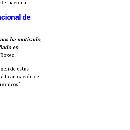
nternacional.
acional de
 nos ha motivado,
fiado en
 Boxeo.
amen de estas
rá la actuación de
ímpicos´,