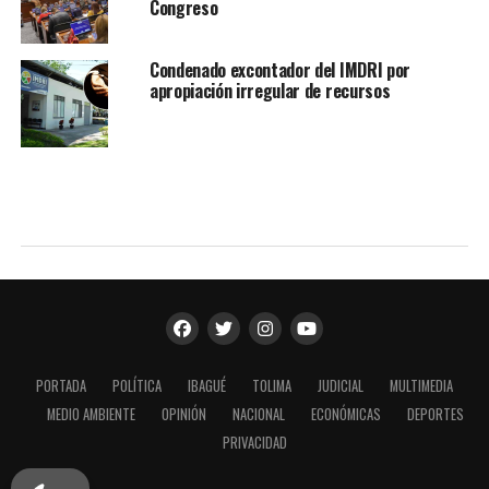
Congreso
Condenado excontador del IMDRI por
apropiación irregular de recursos
PORTADA
POLÍTICA
IBAGUÉ
TOLIMA
JUDICIAL
MULTIMEDIA
MEDIO AMBIENTE
OPINIÓN
NACIONAL
ECONÓMICAS
DEPORTES
PRIVACIDAD