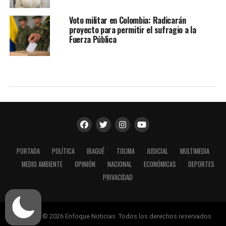
Voto militar en Colombia: Radicarán
proyecto para permitir el sufragio a la
Fuerza Pública
PORTADA
POLÍTICA
IBAGUÉ
TOLIMA
JUDICIAL
MULTIMEDIA
MEDIO AMBIENTE
OPINIÓN
NACIONAL
ECONÓMICAS
DEPORTES
PRIVACIDAD
Copyright © 2026 Enfoque Noticias. Todos los derechos reservados.