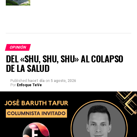
OPINIÓN
DEL «SHU, SHU, SHU» AL COLAPSO
DE LA SALUD
Published
hace1 día
on
5 agosto, 2026
Por
Enfoque TeVe