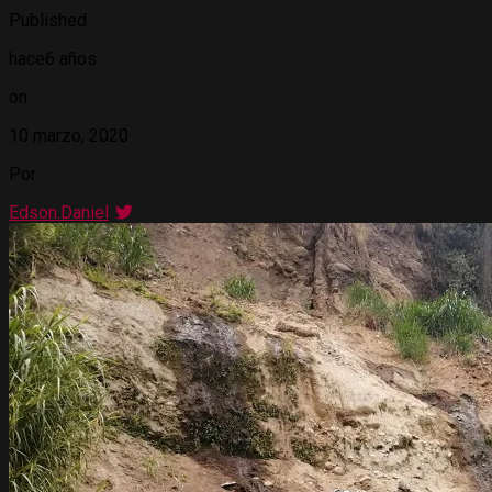
Published
hace6 años
on
10 marzo, 2020
Por
Edson.Daniel