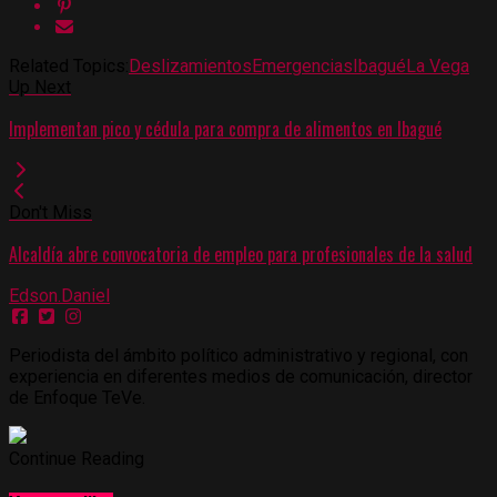
Related Topics:
Deslizamientos
Emergencias
Ibagué
La Vega
Up Next
Implementan pico y cédula para compra de alimentos en Ibagué
Don't Miss
Alcaldía abre convocatoria de empleo para profesionales de la salud
Edson.Daniel
Periodista del ámbito político administrativo y regional, con
experiencia en diferentes medios de comunicación, director
de Enfoque TeVe.
Continue Reading