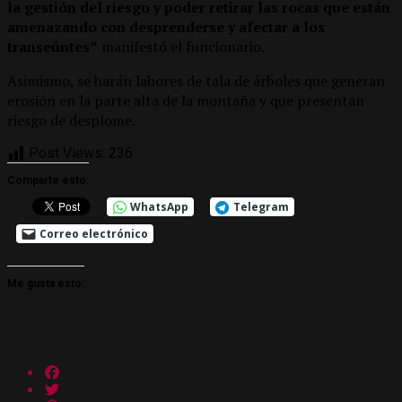
la gestión del riesgo y poder retirar las rocas que están
amenazando con desprenderse y afectar a los
transeúntes”
manifestó el funcionario.
Asimismo, se harán labores de tala de árboles que generan
erosión en la parte alta de la montaña y que presentan
riesgo de desplome.
Post Views:
236
Comparte esto:
WhatsApp
Telegram
Correo electrónico
Me gusta esto: