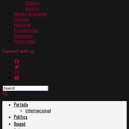
Vídeos
Audios
Medio Ambiente
Opinión
Nacional
Económicas
Deportes
Privacidad
Connect with us
Portada
Internacional
Política
Ibagué