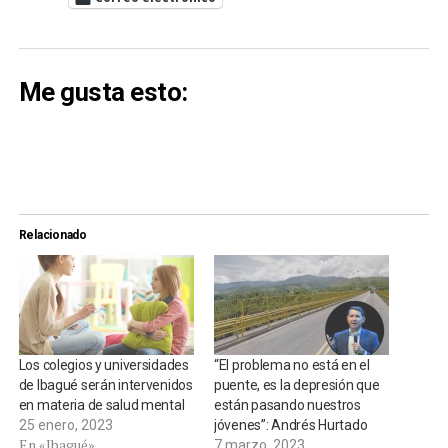
Me gusta esto:
Relacionado
Los colegios y universidades
“El problema no está en el
de Ibagué serán intervenidos
puente, es la depresión que
en materia de salud mental
están pasando nuestros
25 enero, 2023
jóvenes”: Andrés Hurtado
En «Ibagué»
7 marzo, 2023