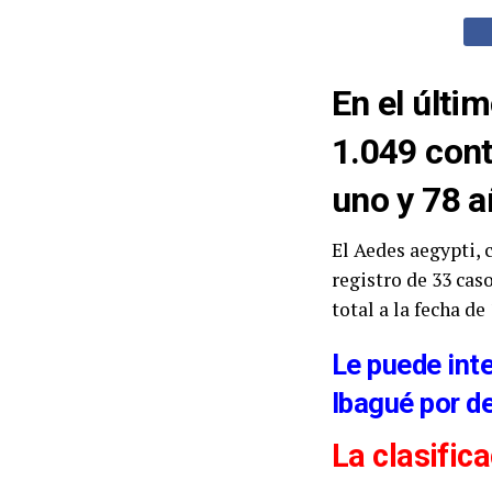
En el últi
1.049 cont
uno y 78 a
El Aedes aegypti,
registro de 33 cas
total a la fecha d
Le puede int
Ibagué por d
La clasific