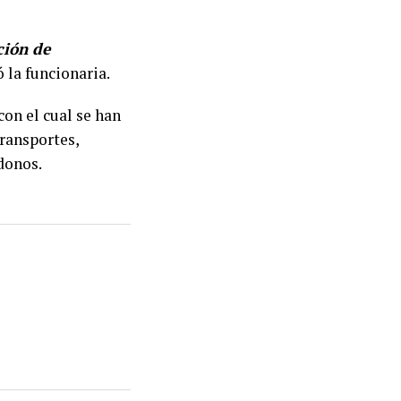
ción de
ó la funcionaria.
con el cual se han
Transportes,
donos.