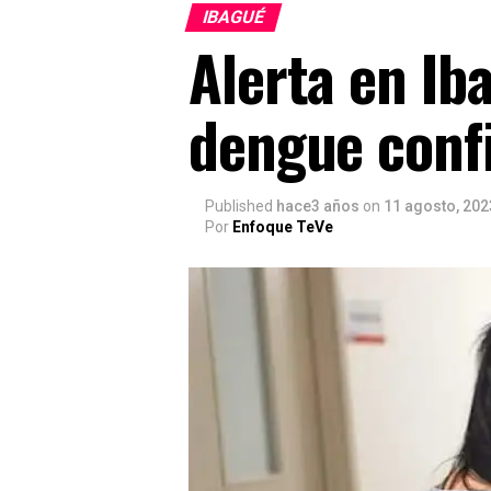
IBAGUÉ
Alerta en Ib
dengue conf
Published
hace3 años
on
11 agosto, 202
Por
Enfoque TeVe