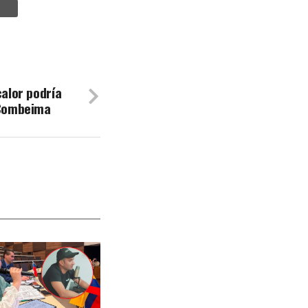
calor podría
 Combeima