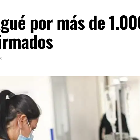
agué por más de 1.00
irmados
3