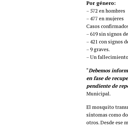
Por género:
– 572 en hombres
– 477 en mujeres
Casos confirmados
– 619 sin signos d
– 421 con signos 
– 9 graves.
– Un fallecimiento
“
Debemos informa
en fase de recupe
pendiente de rep
Municipal.
El mosquito transm
síntomas como dolo
otros. Desde ese 