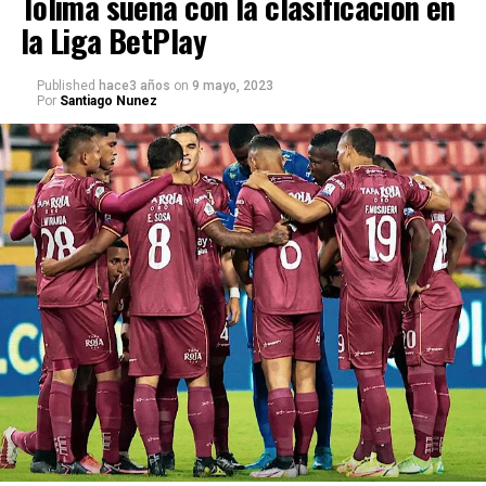
Tolima sueña con la clasificación en
la Liga BetPlay
Published
hace3 años
on
9 mayo, 2023
Por
Santiago Nunez