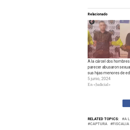
Relacionado
A la cárcel dos hombres
parecer abusaron sexu
sus hijas menores de e
5 junio, 2024
En «Judicial»
RELATED TOPICS:
A 
CAPTURA
FISCALIA