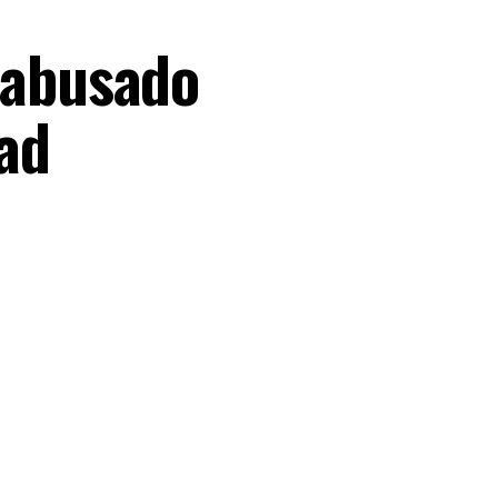
 abusado
ad