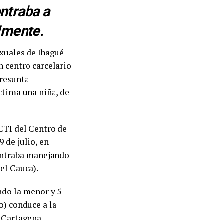
ntraba a
almente.
exuales de Ibagué
n centro carcelario
presunta
íctima una niña, de
 CTI del Centro de
 de julio, en
contraba manejando
el Cauca).
ndo la menor y 5
o) conduce a la
a Cartagena