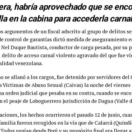
tera, habría aprovechado que se enco
lla en la cabina para accederla carn
s argumentos de un fiscal adscrito al grupo de delitos s
de control de garantías dictó medida de aseguramiento e
 Nel Duque Bautista, conductor de carga pesada, por su 
l delito de acceso carnal violento agravado del que fue v
alidad venezolana.
o se allanó a los cargos, fue detenido por servidores del
a Víctimas de Abuso Sexual (Caivas) la noche del viernes 9
a orden judicial que pesaba en su contra, cuando se en
 el peaje de Loboguerrero jurisdicción de Dagua (Valle d
aciones, los hechos ocurrieron el pasado 12 de junio, cua
familia fueron recogidos en la vía que de Calarcá (Quindí
 Todos venían desde Perú y su propósito final era llegar 