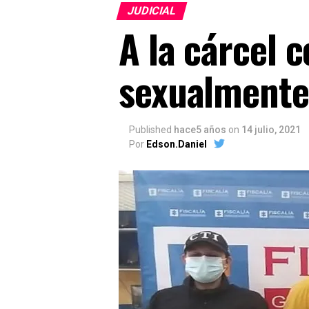
JUDICIAL
A la cárcel 
sexualmente
Published
hace5 años
on
14 julio, 2021
Por
Edson.Daniel