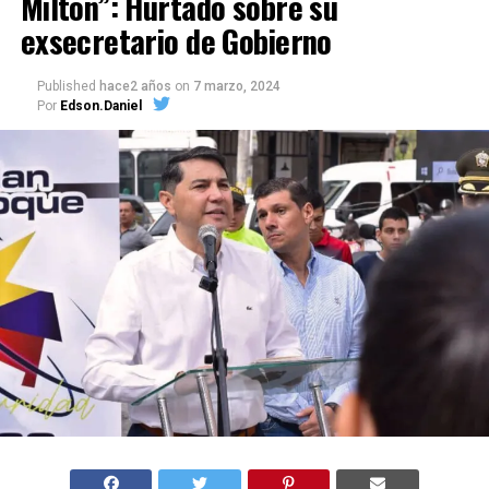
Milton”: Hurtado sobre su
exsecretario de Gobierno
Published
hace2 años
on
7 marzo, 2024
Por
Edson.Daniel