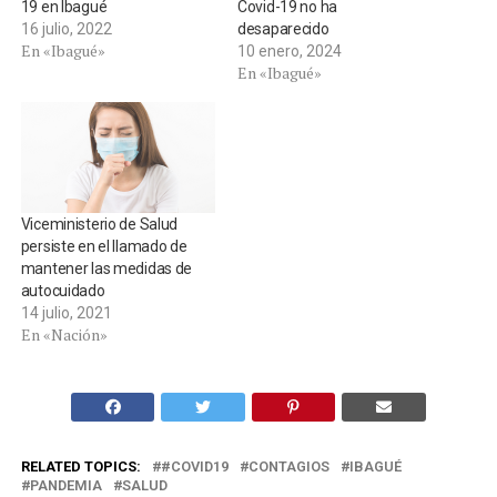
19 en Ibagué
Covid-19 no ha
16 julio, 2022
desaparecido
En «Ibagué»
10 enero, 2024
En «Ibagué»
Viceministerio de Salud
persiste en el llamado de
mantener las medidas de
autocuidado
14 julio, 2021
En «Nación»
RELATED TOPICS:
#COVID19
CONTAGIOS
IBAGUÉ
PANDEMIA
SALUD