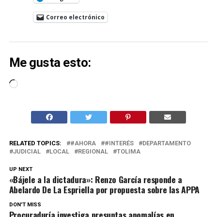
Correo electrónico
Me gusta esto:
Cargando...
RELATED TOPICS:
#AHORA
#INTERÉS
DEPARTAMENTO
JUDICIAL
LOCAL
REGIONAL
TOLIMA
UP NEXT
«Bájele a la dictadura»: Renzo García responde a
Abelardo De La Espriella por propuesta sobre las APPA
DON'T MISS
Procuraduría investiga presuntas anomalías en