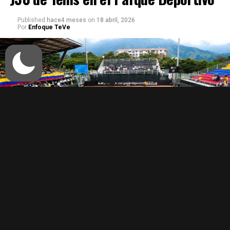
Published
hace4 meses
on
18 abril, 2026
Por
Enfoque TeVe