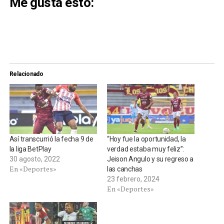
Me gusta esto:
Relacionado
Así transcurrió la fecha 9 de
“Hoy fue la oportunidad, la
la liga BetPlay
verdad estaba muy feliz”:
30 agosto, 2022
Jeison Angulo y su regreso a
En «Deportes»
las canchas
23 febrero, 2024
En «Deportes»