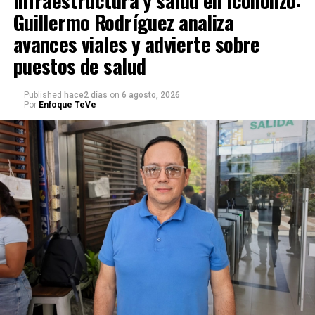
Guillermo Rodríguez analiza
avances viales y advierte sobre
puestos de salud
Published
hace2 días
on
6 agosto, 2026
Por
Enfoque TeVe