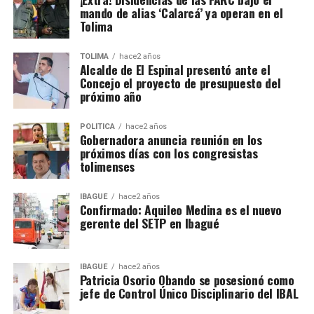
mando de alias ‘Calarcá’ ya operan en el
Tolima
TOLIMA
hace2 años
Alcalde de El Espinal presentó ante el
Concejo el proyecto de presupuesto del
próximo año
POLÍTICA
hace2 años
Gobernadora anuncia reunión en los
próximos días con los congresistas
tolimenses
IBAGUÉ
hace2 años
Confirmado: Aquileo Medina es el nuevo
gerente del SETP en Ibagué
IBAGUÉ
hace2 años
Patricia Osorio Obando se posesionó como
jefe de Control Único Disciplinario del IBAL