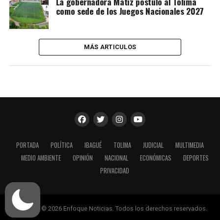
La gobernadora Matiz postuló al Tolima
como sede de los Juegos Nacionales 2027
MÁS ARTICULOS
PORTADA
POLÍTICA
IBAGUÉ
TOLIMA
JUDICIAL
MULTIMEDIA
MEDIO AMBIENTE
OPINIÓN
NACIONAL
ECONÓMICAS
DEPORTES
PRIVACIDAD
Copyright © 2026 Enfoque Noticias. Todos los derechos reservados.