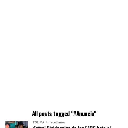
All posts tagged "#Anuncio"
TOLIMA
hace2 años
¡Extra! Disidencias de las FARC bajo el