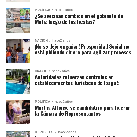
POLÍTICA
hace2 años
¿Se avecinan cambios en el gabinete de
Matiz luego de las fiestas?
NACIÓN
hace2 años
¡No se deje engañar! Prosperidad Social no
está pidiendo dinero para agilizar procesos
IBAGUÉ
hace2 años
Autoridades refuerzan controles en
establecimientos turísticos de Ibagué
POLÍTICA
hace2 años
Martha Alfonso se candidatiza para liderar
la Cámara de Representantes
DEPORTES
hace2 años