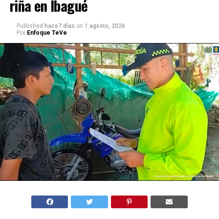
riña en Ibagué
Published
hace7 días
on
1 agosto, 2026
Por
Enfoque TeVe