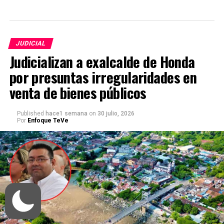
JUDICIAL
Judicializan a exalcalde de Honda
por presuntas irregularidades en
venta de bienes públicos
Published
hace1 semana
on
30 julio, 2026
Por
Enfoque TeVe