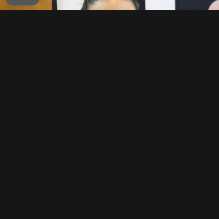
La abogada tolimense
cuestionó el liderazgo del
presidente electo y analizó la