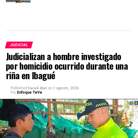
JUDICIAL
Judicializan a hombre investigado
por homicidio ocurrido durante una
riña en Ibagué
Published
hace4 días
on
1 agosto, 2026
Por
Enfoque TeVe