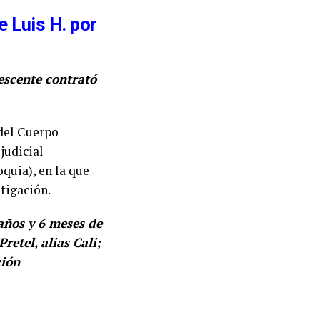
e Luis H. por
escente contrató
 del Cuerpo
judicial
quia), en la que
tigación.
años y 6 meses de
retel, alias Cali;
ción