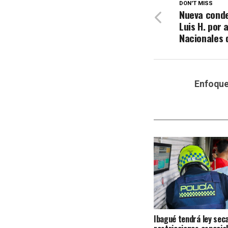
DON'T MISS
Nueva conde
Luis H. por 
Nacionales 
Enfoqu
Ibagué tendrá ley seca