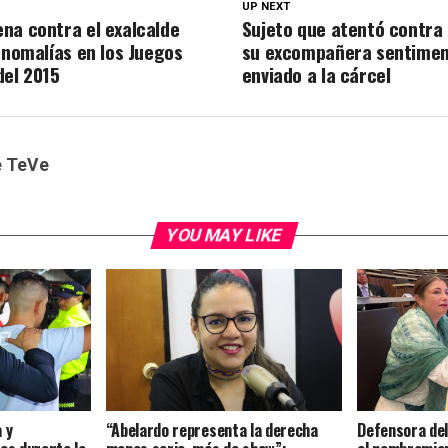
UP NEXT
na contra el exalcalde
Sujeto que atentó contra 
anomalías en los Juegos
su excompañera sentimen
del 2015
enviado a la cárcel
e TeVe
YOU MAY LIKE
 y
“Abelardo representa la derecha
Defensora del 