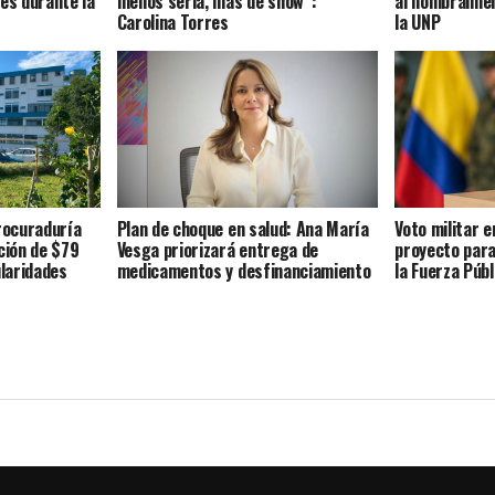
es durante la
menos seria, más de show”:
al nombramien
Carolina Torres
la UNP
Procuraduría
Plan de choque en salud: Ana María
Voto militar 
ción de $79
Vesga priorizará entrega de
proyecto para
ularidades
medicamentos y desfinanciamiento
la Fuerza Públ