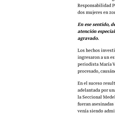
Responsabilidad P
dos mujeres en zo
En ese sentido, d
atención especial
agravado.
Los hechos invest
ingresaron a un es
periodista María V
procesado, causán
En el suceso result
adelantada por un
la Seccional Medel
fueran asesinadas 
venía siendo admi