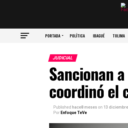
PORTADA
POLÍTICA
IBAGUÉ
TOLIMA
JUDICIAL
Sancionan a 
coordinó el 
Published
hace8 meses
on
13 diciembre
Por
Enfoque TeVe