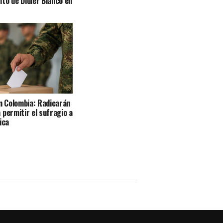
to de Didier Blanco en
en Colombia: Radicarán
 permitir el sufragio a
ica