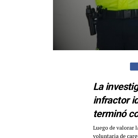
La investi
infractor i
terminó co
Luego de valorar l
voluntaria de car