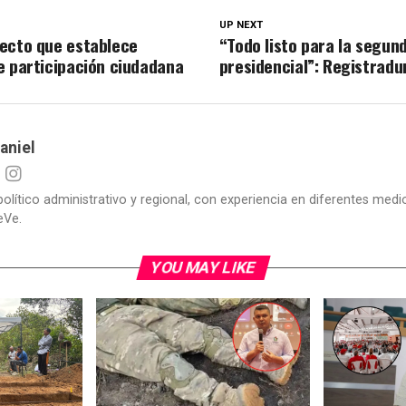
UP NEXT
ecto que establece
“Todo listo para la segun
e participación ciudadana
presidencial”: Registradu
aniel
político administrativo y regional, con experiencia en diferentes me
eVe.
YOU MAY LIKE