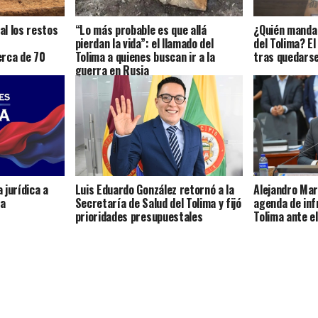
l los restos
“Lo más probable es que allá
¿Quién manda 
pierdan la vida”: el llamado del
del Tolima? El
erca de 70
Tolima a quienes buscan ir a la
tras quedars
guerra en Rusia
 jurídica a
Luis Eduardo González retornó a la
Alejandro Mar
ia
Secretaría de Salud del Tolima y fijó
agenda de inf
prioridades presupuestales
Tolima ante e