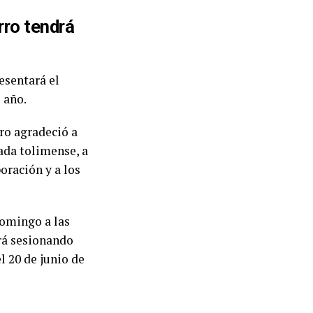
rro tendrá
esentará el
 año.
rro agradeció a
cada tolimense, a
oración y a los
domingo a las
rá sesionando
l 20 de junio de