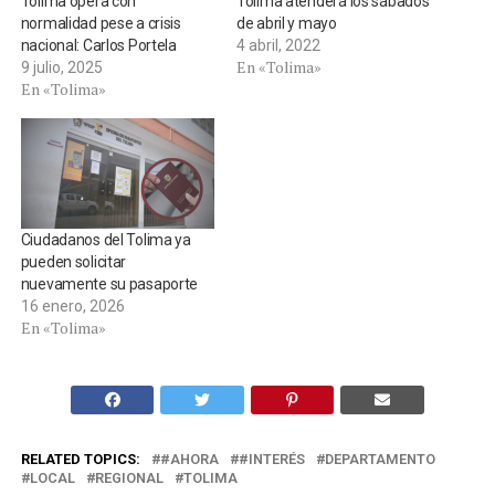
Tolima opera con
Tolima atenderá los sábados
normalidad pese a crisis
de abril y mayo
nacional: Carlos Portela
4 abril, 2022
En «Tolima»
9 julio, 2025
En «Tolima»
Ciudadanos del Tolima ya
pueden solicitar
nuevamente su pasaporte
16 enero, 2026
En «Tolima»
RELATED TOPICS:
#AHORA
#INTERÉS
DEPARTAMENTO
LOCAL
REGIONAL
TOLIMA