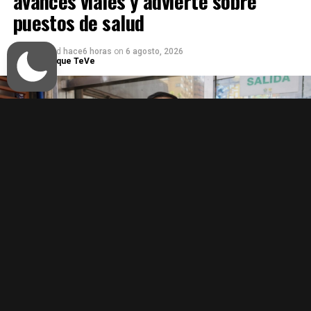
avances viales y advierte sobre
puestos de salud
Published
hace6 horas
on
6 agosto, 2026
Por
Enfoque TeVe