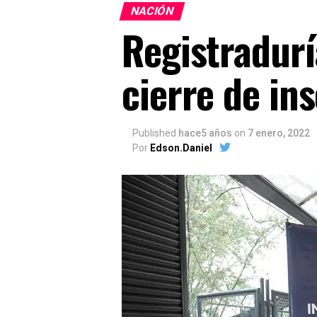
NACIÓN
Registradurí
cierre de in
Published
hace5 años
on
7 enero, 2022
Por
Edson.Daniel