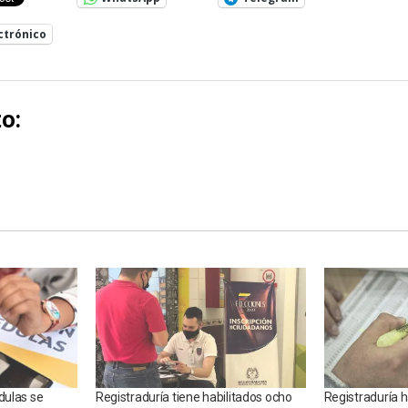
ctrónico
o:
dulas se
Registraduría tiene habilitados ocho
Registraduría ha