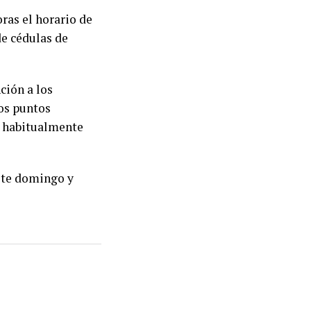
oras el horario de
de cédulas de
ción a los
os puntos
es habitualmente
este domingo y