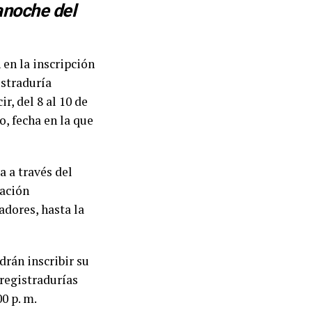
anoche del
 en la inscripción
istraduría
r, del 8 al 10 de
o, fecha en la que
a a través del
cación
dores, hasta la
drán inscribir su
 registradurías
00 p. m.