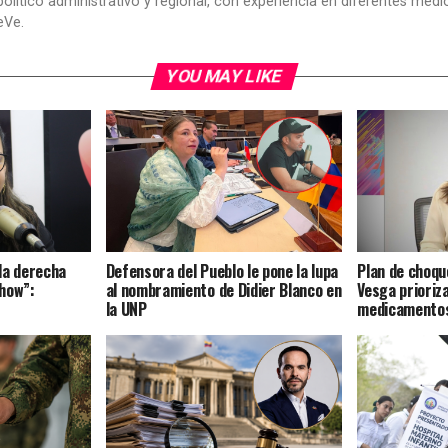
político administrativo y regional, con experiencia en diferentes me
eVe.
YOU MAY LIKE
la derecha
Defensora del Pueblo le pone la lupa
Plan de choqu
how”:
al nombramiento de Didier Blanco en
Vesga prioriz
la UNP
medicamentos