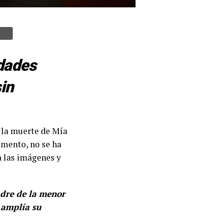
idades
sin
 la muerte de Mía
omento, no se ha
a las imágenes y
adre de la menor
 amplía su