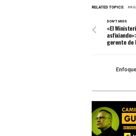
RELATED TOPICS:
#A
DON'T MISS
«El Minister
asfixiando»
gerente de 
Enfoqu