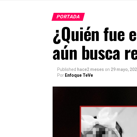
PORTADA
¿Quién fue e
aún busca re
Published
hace2 meses
on
29 mayo, 20
Por
Enfoque TeVe