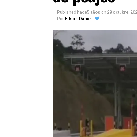
Published
hace5 años
on
28 octubre, 20
Por
Edson.Daniel