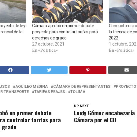
royecto de ley
Cámara aprobó en primer debate
Conductores no
rencial de la
proyecto para controlar tarifas para
la licencia de 
derechos de grado
2022
27 octubre, 2021
1 octubre, 202
En «Política»
En «Política»
USOS
AQUILEO MEDINA
CÁMARA DE REPRESENTANTES
PROYECTO 
R TRANSPORTE
TARIFAS PEAJES
TOLIMA
UP NEXT
obó en primer debate
Leidy Gómez encabezaría l
ra controlar tarifas para
Cámara por el CD
e grado