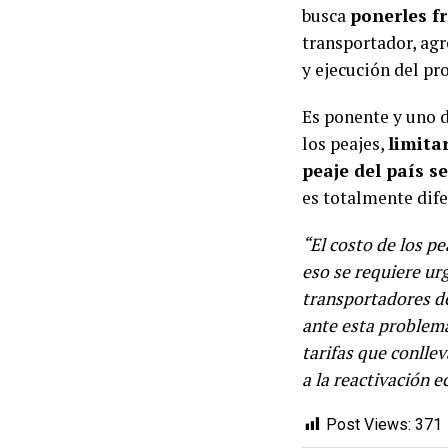
busca
ponerles fr
transportador, agr
y ejecución del pr
Es ponente y uno d
los peajes,
limita
peaje del país s
es totalmente dife
“El costo de los p
eso se requiere urg
transportadores de
ante esta problemá
tarifas que conlle
a la reactivación 
Post Views:
371