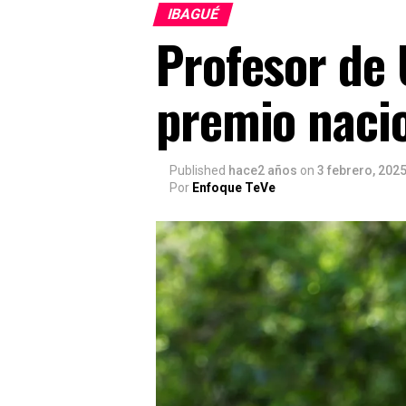
IBAGUÉ
Profesor de
premio nacio
Published
hace2 años
on
3 febrero, 202
Por
Enfoque TeVe