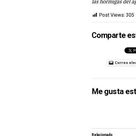
las hormigas del a
Post Views:
305
Comparte es
Correo ele
Me gusta est
Relacionado