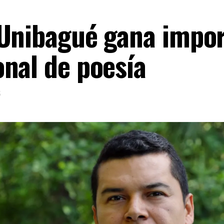
 Unibagué gana impo
nal de poesía
5