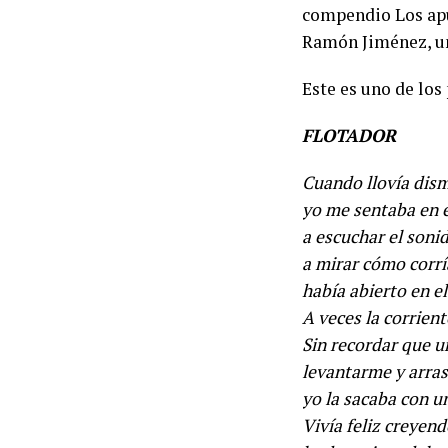
compendio Los apu
Ramón Jiménez, uno
Este es uno de los
FLOTADOR
Cuando llovía dism
yo me sentaba en e
a escuchar el sonid
a mirar cómo corrí
había abierto en el
A veces la corrien
Sin recordar que u
levantarme y arra
yo la sacaba con u
Vivía feliz creyen