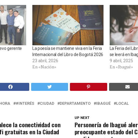
uevo gerente
La poesía se mantiene viva en la Feria
La Feria del Li
Internacional del Libro de Bogotá 2026
se leerá en Iba
23 abril, 2026
9 abril, 2025
En «Nación»
En «Ibagué»
HORA
#INTERÉS
CIUDAD
DEPARTAMENTO
IBAGUÉ
LOCAL
UP NEXT
alece la conectividad con
Personería de Ibagué ale
fi gratuitas en la Ciudad
preocupante estado del C