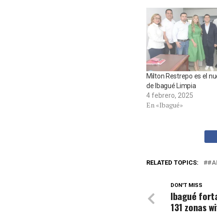
Milton Restrepo es el n
de Ibagué Limpia
4 febrero, 2025
En «Ibagué»
RELATED TOPICS:
#A
DON'T MISS
Ibagué fort
131 zonas wi