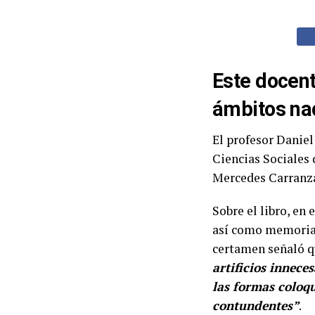
Este docen
ámbitos nac
El profesor Danie
Ciencias Sociales 
Mercedes Carranza
Sobre el libro, en 
así como memorias
certamen señaló 
artificios innece
las formas coloq
contundentes”
.