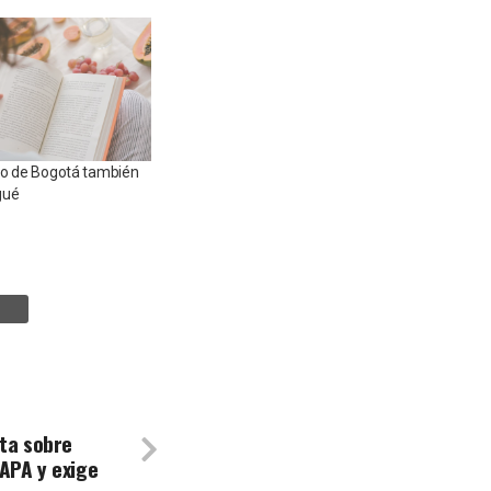
bro de Bogotá también
gué
rta sobre
APA y exige