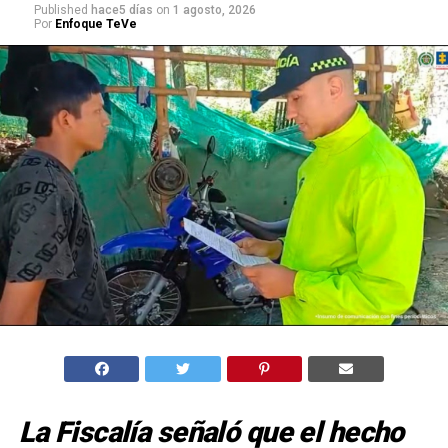
Published
hace5 días
on
1 agosto, 2026
Por
Enfoque TeVe
La Fiscalía señaló que el hecho