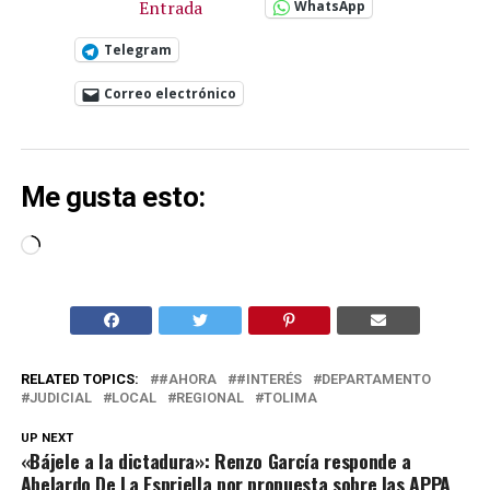
Entrada
WhatsApp
Telegram
Correo electrónico
Me gusta esto:
Cargando...
RELATED TOPICS:
#AHORA
#INTERÉS
DEPARTAMENTO
JUDICIAL
LOCAL
REGIONAL
TOLIMA
UP NEXT
«Bájele a la dictadura»: Renzo García responde a
Abelardo De La Espriella por propuesta sobre las APPA