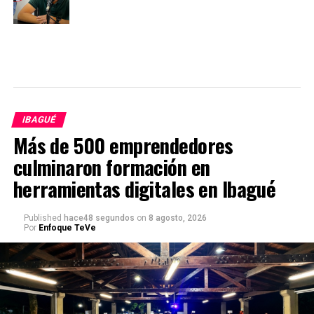
IBAGUÉ
Más de 500 emprendedores
culminaron formación en
herramientas digitales en Ibagué
Published
hace48 segundos
on
8 agosto, 2026
Por
Enfoque TeVe