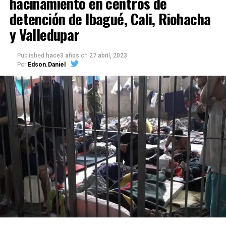
hacinamiento en centros de
detención de Ibagué, Cali, Riohacha
y Valledupar
Published
hace3 años
on
27 abril, 2023
Por
Edson.Daniel