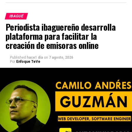
IBAGUÉ
Periodista ibaguereño desarrolla
plataforma para facilitar la
creación de emisoras online
Published
hace1 día
on
7 agosto, 2026
Por
Enfoque TeVe