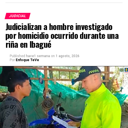
JUDICIAL
Judicializan a hombre investigado
por homicidio ocurrido durante una
riña en Ibagué
Published
hace1 semana
on
1 agosto, 2026
Por
Enfoque TeVe