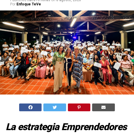
Published
hace10 horas
on
8 agosto, 2026
Por
Enfoque TeVe
La estrategia Emprendedores