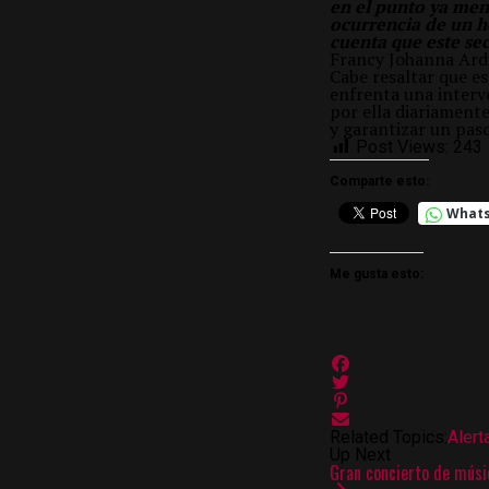
en el punto ya men
ocurrencia de un h
cuenta que este sec
Francy Johanna Ardi
Cabe resaltar que es
enfrenta una interve
por ella diariament
y garantizar un pas
Post Views:
243
Comparte esto:
What
Me gusta esto:
Related Topics:
Alert
Up Next
Gran concierto de músic