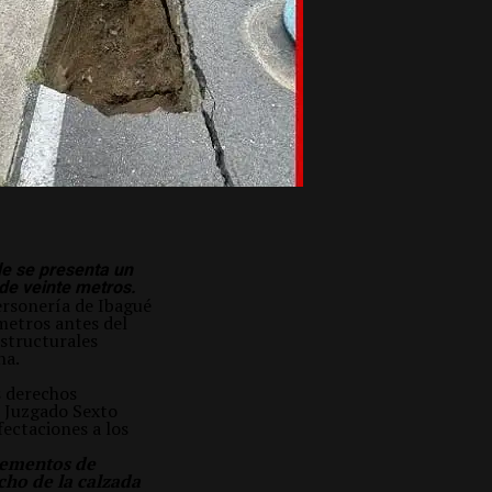
de se presenta un
de veinte metros.
Personería de Ibagué
metros antes del
structurales
na.
s derechos
l Juzgado Sexto
ectaciones a los
elementos de
cho de la calzada