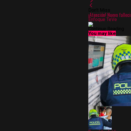
Don't Miss
¡Atención! Nuevo fallec
Enfoque TeVe
Continue Reading
You may like