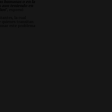
das humanas o en la
s aun teniendo en
ños
”, expresó
tantes, la cual
e quienes transitan
ionar este problema