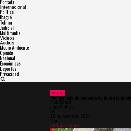
Portada
Internacional
Política
Ibagué
Tolima
Judicial
Multimedia
Vídeos
Audios
Medio Ambiente
Opinión
Nacional
Económicas
Deportes
Privacidad
Ibagué
Por perdida de bancada se decretó medid
Published
hace3 años
on
28 noviembre, 2023
Por
Enfoque TeVe