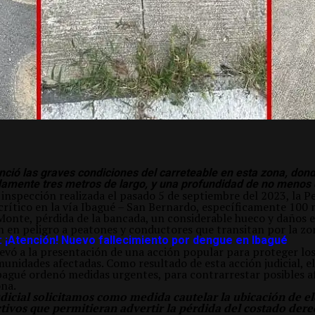
nció las graves condiciones del carreteable en esta zona, don
mente tres metros de largo, y una profundidad de no menos 
 inspección realizada el pasado 5 de septiembre del 2023, la 
 crítico en la vía Ibagué – San Bernardo, específicamente 100 
onte, pérdida de la bancada, un considerable hueco y daños e
en peligro a peatones y conductores que transitan por la zo
: ¡Atención! Nuevo fallecimiento por dengue en Ibagué
levó a la presentación de una acción popular para proteger lo
munidades afectadas. Como resultado de esta acción judicial, e
bagué ordenó medidas urgentes, para contrarrestar posibles af
ona.
udicial solicitamos como medida cautelar la ubicación de 
ctivos que permitieran advertir la pérdida del costado dere