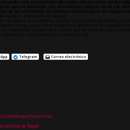
cionado, con el propósito de evitar afectaciones en las vi
echo que es lamentar por el eventual colapso de la vía, má
tor se ha convertido en destino turístico para los ibaguere
la Salazar, personera de Ibagué.
ta vía, ahora es un destino turístico para los ibaguereños y visi
nción crucial para evitar tragedias y preservar la seguridad d
e, la comunidad espera las acciones que se tomarán para soluc
o seguro por este importante corredor vial.
sApp
Telegram
Correo electrónico
a
Ciudad
Ibagué
Región
Vías
a cristiana en Ibagué