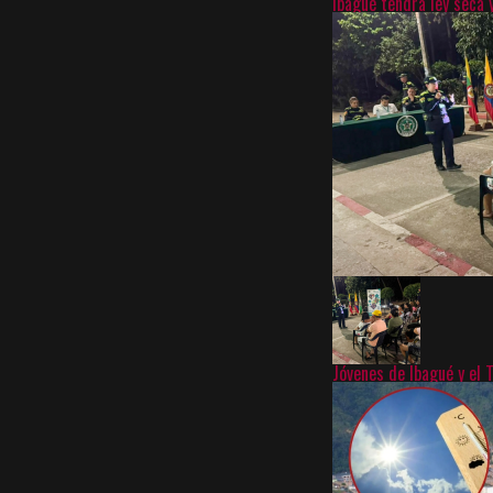
Ibagué tendrá ley seca 
Jóvenes de Ibagué y el 