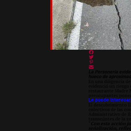
La Personería evide
hueco de aproximada
En una diligencia de
evidenció un riesgo
restaurante Madre M
preocupantes ponen 
Le puede interesar
El descubrimiento l
colectivos de las co
Administrativo de I
transeúntes de la z
“
Con esta acción j
señalización, refle