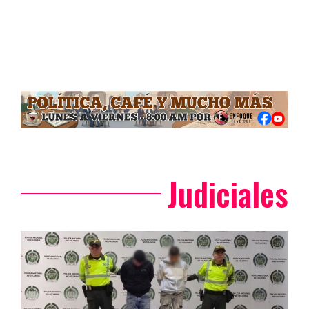
internacional tras
Internacional de
el éxito del ITF
Tenis por Edades
Senior MT100
ITF Senior MT100
Edson.Daniel
Enfoque TeVe
4 marzo, 2026
25 febrero, 2026
Judiciales