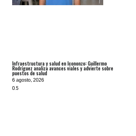
Infraestructura y salud en Icononzo: Guillermo
Rodríguez analiza avances viales y advierte sobre
puestos de salud
6 agosto, 2026
Política
,
Portada
“Abelardo
representa la
derecha menos
seria, más de
Judicial
,
Portada
Capturan a dos
show”: Carolina