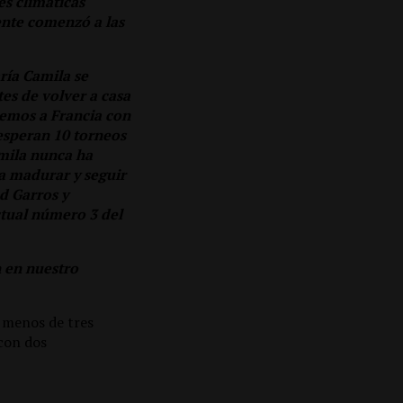
s climáticas
ente comenzó a las
ría Camila se
es de volver a casa
remos a Francia con
 esperan 10 torneos
mila nunca ha
a madurar y seguir
d Garros y
ctual número 3 del
n en nuestro
 menos de tres
con dos