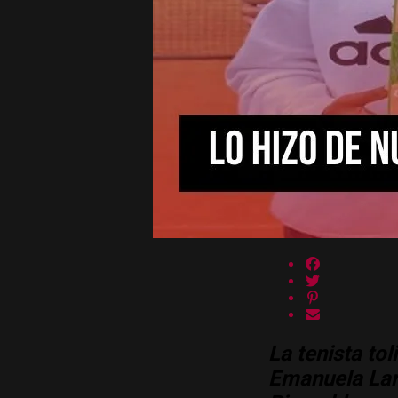
La tenista to
Emanuela Lare