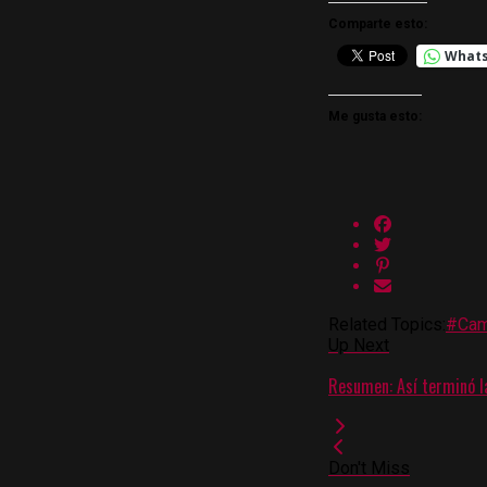
Comparte esto:
What
Me gusta esto:
Related Topics:
#Cam
Up Next
Resumen: Así terminó la
Don't Miss