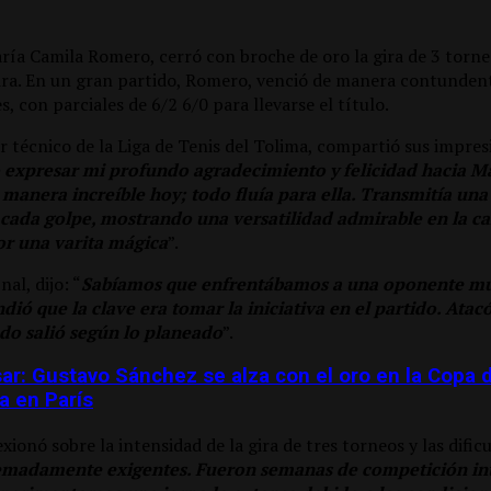
María Camila Romero, cerró con broche de oro la gira de 3 torne
ira. En un gran partido, Romero, venció de manera contundente
s, con parciales de 6/2 6/0 para llevarse el título.
r técnico de la Liga de Tenis del Tolima, compartió sus impre
 expresar mi profundo agradecimiento y felicidad hacia Ma
manera increíble hoy; todo fluía para ella. Transmitía una 
 cada golpe, mostrando una versatilidad admirable en la c
or una varita mágica
”.
nal, dijo: “
Sabíamos que enfrentábamos a una oponente muy
ió que la clave era tomar la iniciativa en el partido. Atac
do salió según lo planeado
”.
ar: Gustavo Sánchez se alza con el oro en la Copa
a en París
xionó sobre la intensidad de la gira de tres torneos y las dific
emadamente exigentes. Fueron semanas de competición int