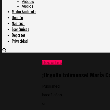
Vídeos
Audios
Medio Ambiente
Opinión
Nacional
Económicas
Deportes
Privacidad
Deportes
¡Orgullo tolimense! María 
Published
hace2 años
on