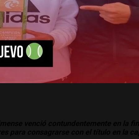
limense venció contundentemente en la fin
s para consagrarse con el título en la ca