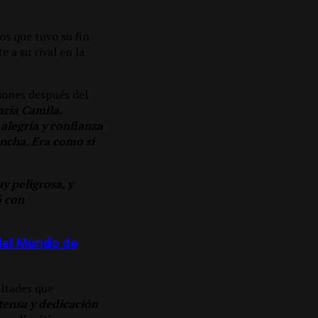
os que tuvo su fin
 a su rival en la
siones después del
ría Camila.
alegría y confianza
ancha. Era como si
 peligrosa, y
ó con
 del Mundo de
ultades que
ensa y dedicación