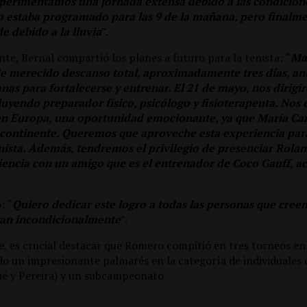
xperimentamos una jornada extensa debido a las condicione
do estaba programado para las 9 de la mañana, pero finalm
de debido a la lluvia
”.
te, Bernal compartió los planes a futuro para la tenista: “
Ma
e merecido descanso total, aproximadamente tres días, ant
nas para fortalecerse y entrenar. El 21 de mayo, nos dirigi
luyendo preparador físico, psicólogo y fisioterapeuta. Nos
en Europa, una oportunidad emocionante, ya que María Ca
continente. Queremos que aproveche esta experiencia par
ista. Además, tendremos el privilegio de presenciar Rolan
iencia con un amigo que es el entrenador de Coco Gauff, a
: “
Quiero dedicar este logro a todas las personas que cree
yan incondicionalmente
”.
, es crucial destacar que Romero compitió en tres torneos en
 un impresionante palmarés en la categoría de individuales 
é y Pereira) y un subcampeonato