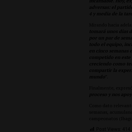
incansable. Hoy, e
adversas: el parti
4 y media de la tar
Mirando hacia adelan
tomará unos días d
por un par de sema
todo el equipo, inc
en cinco semanas 
competido en este 
creciendo como ten
compartir la exper
mundo
”.
Finalmente, expresó
proceso y nos apo
Como dato relevante
semanas, acumulando
campeonatos (Ibagu
Post Views:
414