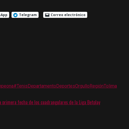
sApp
Telegram
Correo electrónico
peona
#Tenis
Departamento
Deportes
Orgullo
Región
Tolima
 primera fecha de los cuadrangulares de la Liga Betplay