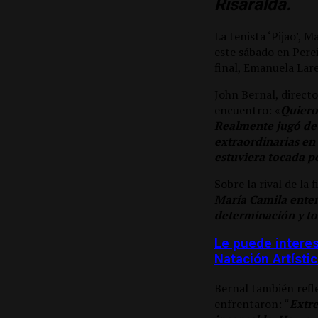
Risaralda.
La tenista ‘Pijao’, 
este sábado en Pere
final, Emanuela Lare
John Bernal, directo
encuentro: «
Quiero
Realmente jugó de 
extraordinarias en
estuviera tocada p
Sobre la rival de la fi
María Camila entend
determinación y to
Le puede interes
Natación Artístic
Bernal también refle
enfrentaron: “
Extr