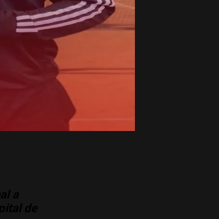
al a
pital de