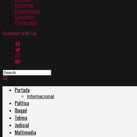
Nacional
Económicas
Deportes
Privacidad
Connect with us
Portada
Internacional
Política
Ibagué
Tolima
Judicial
Multimedia