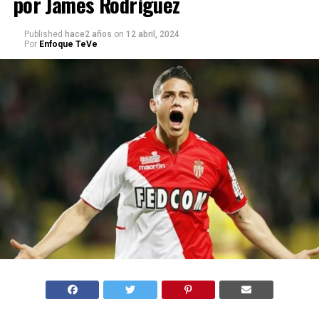
por James Rodríguez
Published
hace2 años
on
12 abril, 2024
Por
Enfoque TeVe