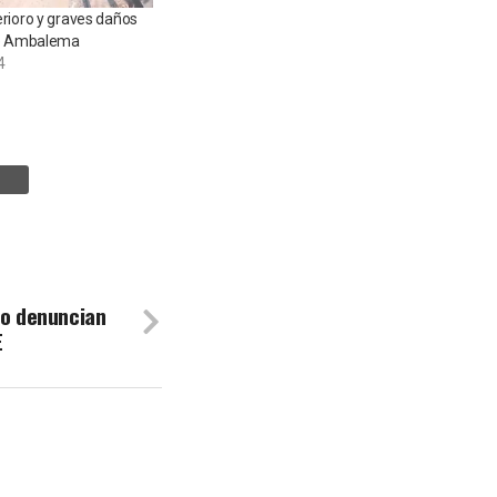
rioro y graves daños
de Ambalema
4
do denuncian
E