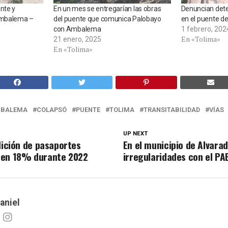
nte y
En un mes se entregarían las obras
Denuncian dete
Ambalema –
del puente que comunica Palobayo
en el puente 
con Ambalema
1 febrero, 202
En «Tolima»
21 enero, 2025
En «Tolima»
BALEMA
COLAPSÓ
PUENTE
TOLIMA
TRANSITABILIDAD
VÍAS
UP NEXT
dición de pasaportes
En el municipio de Alvara
 en 18% durante 2022
irregularidades con el PA
aniel