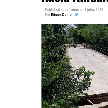
Published
hace4 años
on
8 julio, 2022
Por
Edson.Daniel