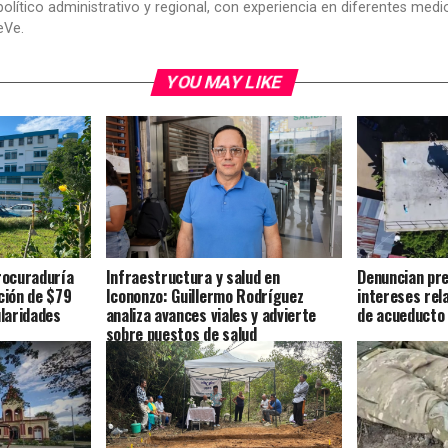
político administrativo y regional, con experiencia en diferentes me
eVe.
YOU MAY LIKE
Procuraduría
Infraestructura y salud en
Denuncian pre
ción de $79
Icononzo: Guillermo Rodríguez
intereses rel
ularidades
analiza avances viales y advierte
de acueducto 
sobre puestos de salud