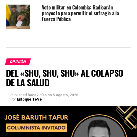
Voto militar en Colombia: Radicarán
proyecto para permitir el sufragio a la
Fuerza Pública
OPINIÓN
DEL «SHU, SHU, SHU» AL COLAPSO
DE LA SALUD
Published
hace2 días
on
5 agosto, 2026
Por
Enfoque TeVe