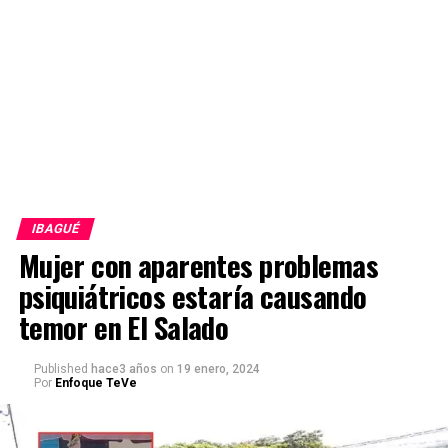
IBAGUÉ
Mujer con aparentes problemas
psiquiátricos estaría causando
temor en El Salado
Published
hace3 años
on
19 enero, 2024
Por
Enfoque TeVe