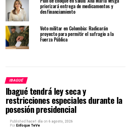
Plan de choque en salud: Ana María Vesga
priorizará entrega de medicamentos y
desfinanciamiento
Voto militar en Colombia: Radicarán
proyecto para permitir el sufragio a la
Fuerza Pública
IBAGUÉ
Ibagué tendrá ley seca y
restricciones especiales durante la
posesión presidencial
Published
hace1 día
on
6 agosto, 2026
Por
Enfoque TeVe