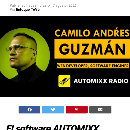
Published
hace9 horas
on
7 agosto, 2026
Por
Enfoque TeVe
El software AUTOMIXX