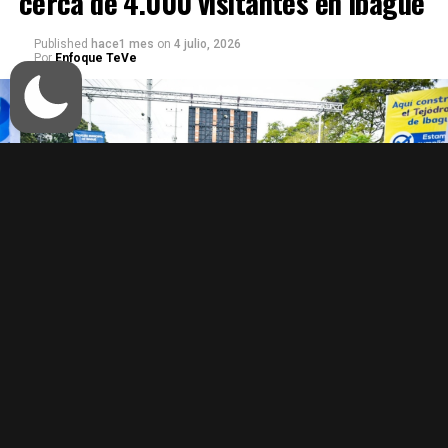
cerca de 4.000 visitantes en Ibagué
Published
hace1 mes
on
4 julio, 2026
Por
Enfoque TeVe