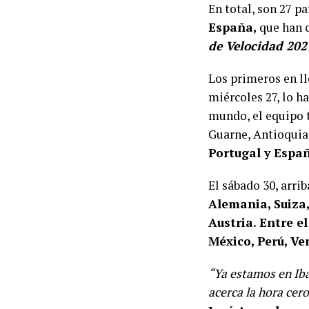
En total, son 27 p
España,
que han c
de Velocidad 202
Los primeros en ll
miércoles 27, lo h
mundo, el equipo t
Guarne, Antioquia
Portugal y Espa
El sábado 30, arri
Alemania, Suiza,
Austria. Entre e
México, Perú, Ve
“Ya estamos en Iba
acerca la hora cer