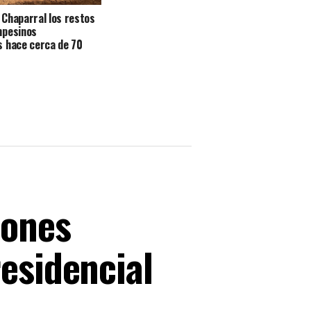
Chaparral los restos
mpesinos
s hace cerca de 70
iones
residencial