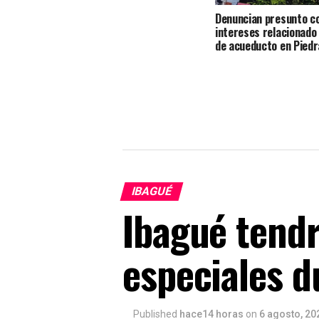
Denuncian presunto co
intereses relacionado
de acueducto en Piedr
IBAGUÉ
Ibagué tendr
especiales d
Published
hace14 horas
on
6 agosto, 20