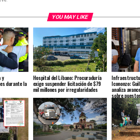
eVe.
YOU MAY LIKE
 y
Hospital del Líbano: Procuraduría
Infraestructu
es durante la
exige suspender licitación de $79
Icononzo: Gui
mil millones por irregularidades
analiza avance
sobre puestos