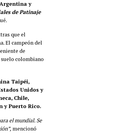
 Argentina y
les de Patinaje
gué.
tras que el
na. El campeón del
veniente de
n suelo colombiano
ina Taipéi,
Estados Unidos y
eca, Chile,
n y Puerto Rico.
ara el mundial. Se
ión”,
mencionó