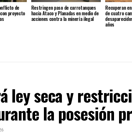
nflicto de
Restringen paso de carrotanques
Recuperan en 
 con proyecto
hacia Ataco y Planadas en medio de
de cuatro ca
as
acciones contra la minería ilegal
desaparecido
años
á ley seca y restricc
urante la posesión p
26