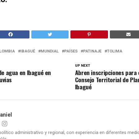
LOMBIA
IBAGUÉ
MUNDIAL
PAÍSES
PATINAJE
TOLIMA
UP NEXT
de agua en Ibagué en
Abren inscripciones para
luvias
Consejo Territorial de Pl
Ibagué
aniel
político administrativo y regional, con experiencia en diferentes me