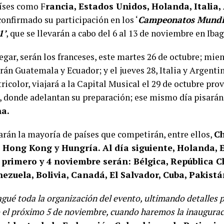
aíses como F
rancia, Estados Unidos, Holanda, Italia,
onfirmado su participación en los ‘
Campeonatos Mundia
1’
, que se llevarán a cabo del 6 al 13 de noviembre en Iba
egar, serán los franceses, este martes 26 de octubre; mien
arán Guatemala y Ecuador; y el jueves 28, Italia y Argenti
ricolor, viajará a la Capital Musical el 29 de octubre pro
, donde adelantan su preparación; ese mismo día pisará
ña.
barán la mayoría de países que competirán, entre ellos,
Ch
 Hong Kong y Hungría. Al día siguiente, Holanda, 
l primero y 4 noviembre serán: Bélgica, República Ch
nezuela, Bolivia, Canadá, El Salvador, Cuba, Pakistá
gué toda la organización del evento, ultimando detalles p
o el próximo 5 de noviembre, cuando haremos la inaugurac