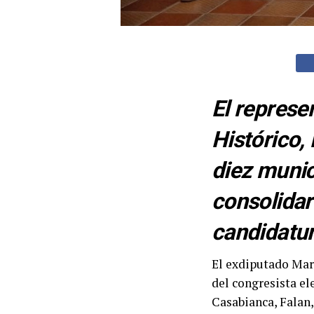
El represe
Histórico,
diez munic
consolidar
candidatur
El exdiputado Marc
del congresista el
Casabianca, Falan,