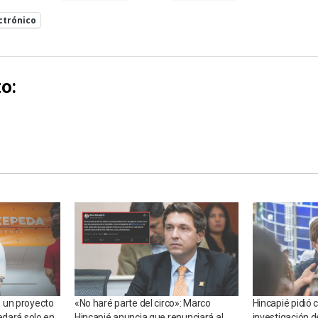
ctrónico
o:
 un proyecto
«No haré parte del circo»: Marco
Hincapié pidió 
edará solo en
Hincapié anuncia que renunciará al
investigación 