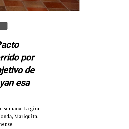
Pacto
rrido por
jetivo de
oyan esa
de semana. La gira
Honda, Mariquita,
mense.