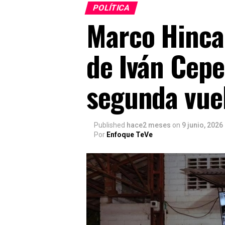
POLÍTICA
Marco Hinca
de Iván Cepe
segunda vue
Published
hace2 meses
on
9 junio, 2026
Por
Enfoque TeVe