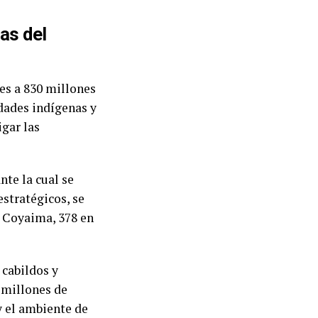
as del
es a 830 millones
dades indígenas y
igar las
te la cual se
stratégicos, se
n Coyaima, 378 en
 cabildos y
 millones de
y el ambiente de