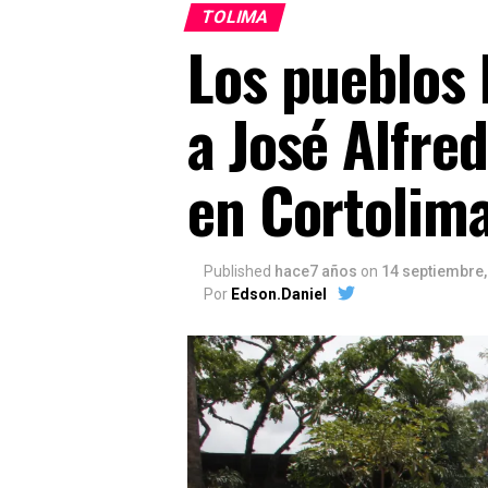
TOLIMA
Los pueblos 
a José Alfre
en Cortolim
Published
hace7 años
on
14 septiembre,
Por
Edson.Daniel