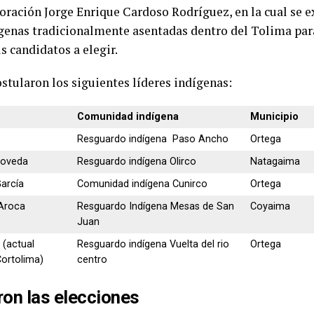
oración Jorge Enrique Cardoso Rodríguez, en la cual se e
enas tradicionalmente asentadas dentro del Tolima para
s candidatos a elegir.
stularon los siguientes líderes indígenas:
Comunidad indígena
Municipio
Resguardo indígena Paso Ancho
Ortega
 Poveda
Resguardo indígena Olirco
Natagaima
García
Comunidad indígena Cunirco
Ortega
 Aroca
Resguardo Indígena Mesas de San
Coyaima
Juan
 (actual
Resguardo indígena Vuelta del rio
Ortega
Cortolima)
centro
ron las elecciones