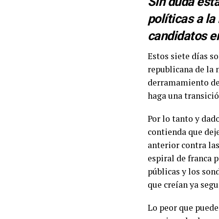
Sin duda est
políticas a l
candidatos en
Estos siete días s
republicana de la 
derramamiento de s
haga una transició
Por lo tanto y dad
contienda que deje
anterior contra la
espiral de franca 
públicas y los son
que creían ya segu
Lo peor que pueden