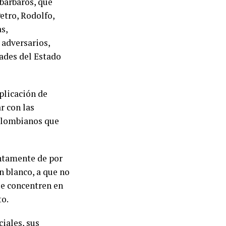
bárbaros, que
etro, Rodolfo,
s,
 adversarios,
dades del Estado
aplicación de
r con las
colombianos que
intamente de por
n blanco, a que no
se concentren en
to.
iales, sus