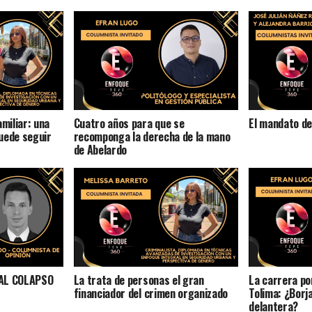
amiliar: una
Cuatro años para que se
El mandato de 
uede seguir
recomponga la derecha de la mano
de Abelardo
 AL COLAPSO
La trata de personas el gran
La carrera po
financiador del crimen organizado
Tolima: ¿Borja
delantera?