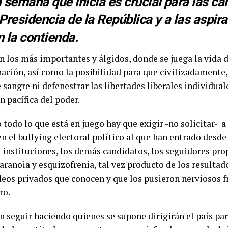
a semana que inicia es crucial para las 
a Presidencia de la República y a las aspir
 la contienda.
on los más importantes y álgidos, donde se juega la vida
nación, así como la posibilidad para que civilizadamente
angre ni defenestrar las libertades liberales individuale
n pacífica del poder.
o todo lo que está en juego hay que exigir -no solicitar- a
n el bullying electoral político al que han entrado desde 
s instituciones, los demás candidatos, los seguidores pro
paranoia y esquizofrenia, tal vez producto de los resultad
deos privados que conocen y que los pusieron nerviosos f
ro.
 seguir haciendo quienes se supone dirigirán el país par