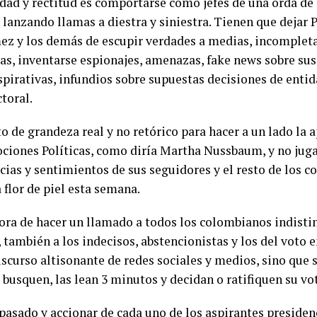
dad y rectitud es comportarse como jefes de una orda de 
anzando llamas a diestra y siniestra. Tienen que dejar P
mez y los demás de escupir verdades a medias, incompleta
s, inventarse espionajes, amenazas, fake news sobre sus
spirativas, infundios sobre supuestas decisiones de enti
toral.
o de grandeza real y no retórico para hacer a un lado la 
ciones Políticas, como diría Martha Nussbaum, y no juga
cias y sentimientos de sus seguidores y el resto de los 
 flor de piel esta semana.
hora de hacer un llamado a todos los colombianos indist
, también a los indecisos, abstencionistas y los del voto e
scurso altisonante de redes sociales y medios, sino que 
s busquen, las lean 3 minutos y decidan o ratifiquen su vo
pasado y accionar de cada uno de los aspirantes presidenc