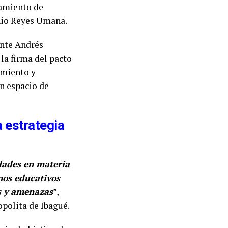
zamiento de
onio Reyes Umaña.
ante Andrés
 la firma del pacto
tamiento y
un espacio de
a estrategia
dades en materia
nos educativos
os y amenazas
”,
opolita de Ibagué.