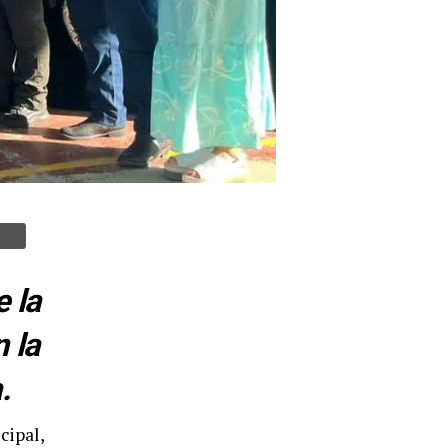
 la
 la
.
cipal,