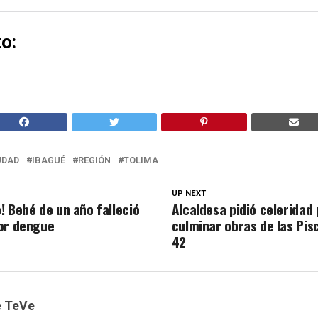
o:
UDAD
IBAGUÉ
REGIÓN
TOLIMA
UP NEXT
! Bebé de un año falleció
Alcaldesa pidió celeridad
or dengue
culminar obras de las Pisc
42
e TeVe