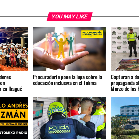
YOU MAY LIKE
dores
Procuraduría pone la lupa sobre la
Capturan a d
 en
educación inclusiva en el Tolima
propaganda al
s en Ibagué
Marzo de las 