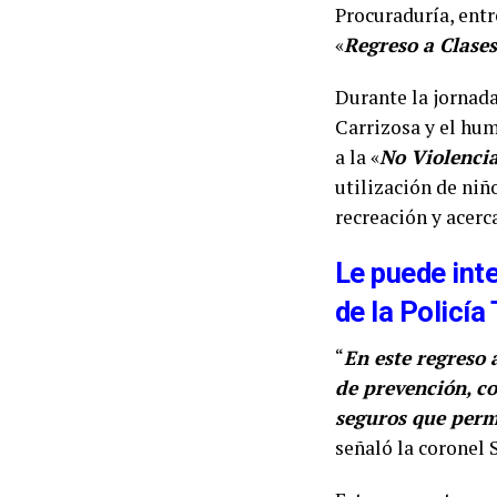
Procuraduría, entr
«
Regreso a Clase
Durante la jornada
Carrizosa y el hum
a la «
No Violencia
utilización de niñ
recreación y acerc
Le puede int
de la Policía
“
En este regreso 
de prevención, co
seguros que perm
señaló la coronel 