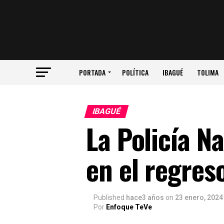
PORTADA
POLÍTICA
IBAGUÉ
TOLIMA
IBAGUÉ
La Policía N
en el regres
Published
hace3 años
on
23 enero, 2024
Por
Enfoque TeVe