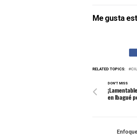
Me gusta est
RELATED TOPICS:
CI
DON'T MISS
¡Lamentable
en Ibagué p
Enfoqu