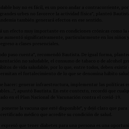
dable hoy no es fácil, es un poco andar a contracorriente, por
randes urbes no favorece la actividad física”, planteó Bautista
andemia también generará efectos en ese sentido.
 un efecto muy importante en condiciones crónicas como la d
se aumentó significativamente, particularmente en los niños y
egreso a clases presenciales.
todo paso cuenta”, recomendó Bautista. De igual forma, plante
imentación no saludable, el consumo de tabaco o de alcohol g
bitos de vida saludable, por lo que, entre todos, deben existir
ermitan el fortalecimiento de lo que se denomina hábito salud
hacer: generar infraestructura, implementar las políticas e
ables…”, apuntó Bautista. En este contexto, recordó que cual
zado en el Plan Nacional de Vacunación contra el covid-19.
onerse la vacuna que esté disponible”, y dejó claro que para r
certificado médico que acredite su condición de salud.
a expresó que tener diabetes para una persona es una oportun