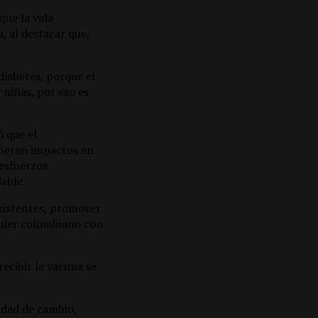
que la vida
, al destacar que,
iabetes, porque el
 niñas, por eso es
ó que el
eneran impactos en
 esfuerzos
able.
xistentes, promover
quier colombiano con
ecibir la vacuna se
idad de cambio,