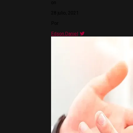
on
28 julio, 2021
Por
Edson.Daniel