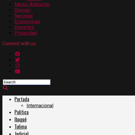
Medio Ambiente
Opinión
Nacional
Económicas
Deportes
Privacidad
Connect with us
Portada
Internacional
Política
Ibagué
Tolima
Judicial