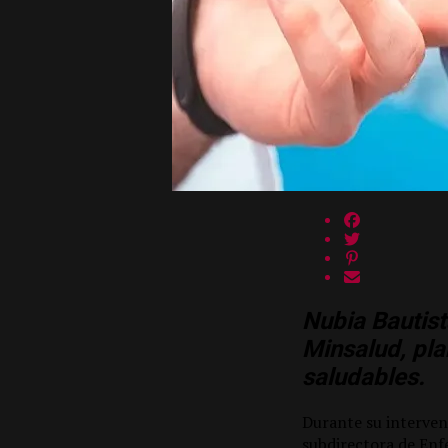
Nubia Bautis
Minsalud, pla
saludables.
Durante su interven
subdirectora de Enf