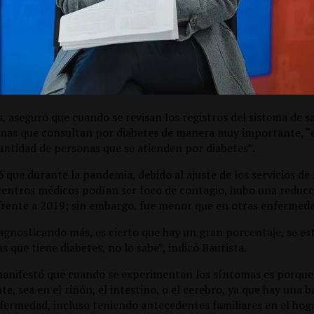
, aseguró que cuando se revisan los registros del sistema de 
onas que consultan por diabetes de manera muy importante, “
antidad de personas que se atienden por diabetes”.
que durante la pandemia, debido al ajuste de los servicios de 
 centros médicos podían ser foco de contagio, hubo una reducc
frente a 2019; sin embargo, fue menor que en otras enfermeda
gnosticando más, es cierto que hay un gran porcentaje, se est
s que tiene diabetes, no lo sabe”, indicó Bautista.
manifestó que cuando se experimentan los síntomas es porque
e, sea en el riñón, el intestino, o el cerebro, ya que hay una 
nfermedad, incluso teniendo antecedentes familiares en el hoga