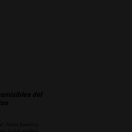
smisibles del
tos
”, Nubia Bautista,
ón Social, explicó