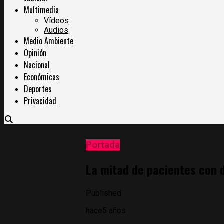
Multimedia
Vídeos
Audios
Medio Ambiente
Opinión
Nacional
Económicas
Deportes
Privacidad
Portada
La mitad de pacientes con 
Published
hace5 años