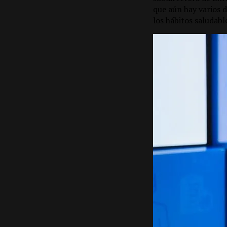
que aún hay varios 
los hábitos saludab