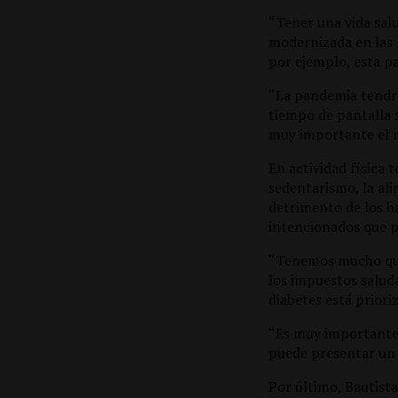
“Tener una vida salu
modernizada en las g
por ejemplo, esta p
“La pandemia tendrá
tiempo de pantalla 
muy importante el r
En actividad física 
sedentarismo, la al
detrimento de los há
intencionados que p
“Tenemos mucho que 
los impuestos salud
diabetes está priori
“Es muy importante p
puede presentar un 
Por último, Bautist