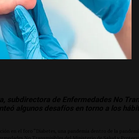
ta, subdirectora de Enfermedades No Tran
nteó algunos desafíos en torno a los hábi
ción en el foro “Diabetes, una pandemia dentro de la pandemia
ermedades No Transmisibles del Ministerio de Salud y Protecci