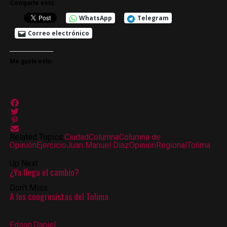
Comparte esto:
WhatsApp
Telegram
Correo electrónico
Me gusta esto:
Related Topics:
Ciudad
Columna
Columna de
Opinión
Ejercicio
Juan Manuel Diaz
Opinión
Regional
Tolima
Up Next
¿Ya llega el cambio?
Don't Miss
A los congresistas del Tolima
Edson.Daniel