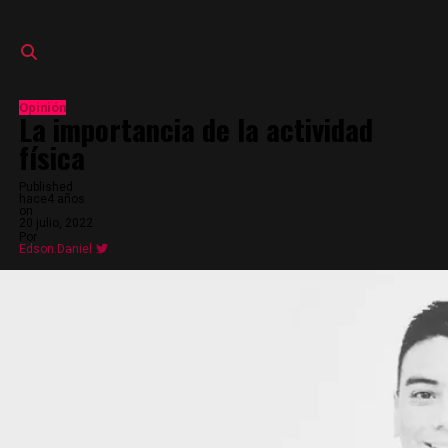
Opinión
La importancia de la actividad
física
Published
hace4 años
on
20 julio, 2022
Por
Edson.Daniel