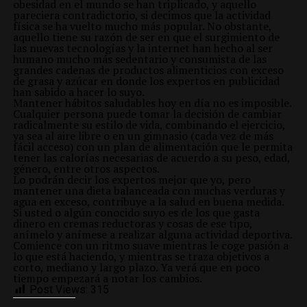
obesidad en el mundo se han triplicado, y aquello
pareciera contradictorio, si decimos que la actividad
física se ha vuelto mucho más popular. No obstante,
aquello tiene su razón de ser en que el surgimiento de
las nuevas tecnologías y la internet han hecho al ser
humano mucho más sedentario y consumista de las
grandes cadenas de productos alimenticios con exceso
de grasa y azúcar en donde los expertos en publicidad
han sabido a hacer lo suyo.
Mantener hábitos saludables hoy en día no es imposible.
Cualquier persona puede tomar la decisión de cambiar
radicalmente su estilo de vida, combinando el ejercicio,
ya sea al aire libre o en un gimnasio (cada vez de más
fácil acceso) con un plan de alimentación que le permita
tener las calorías necesarias de acuerdo a su peso, edad,
género, entre otros aspectos.
Lo podrán decir los expertos mejor que yo, pero
mantener una dieta balanceada con muchas verduras y
agua en exceso, contribuye a la salud en buena medida.
Si usted o algún conocido suyo es de los que gasta
dinero en cremas reductoras y cosas de ese tipo,
anímelo y anímese a realizar alguna actividad deportiva.
Comience con un ritmo suave mientras le coge pasión a
lo que está haciendo, y mientras se traza objetivos a
corto, mediano y largo plazo. Ya verá que en poco
tiempo empezará a notar los cambios.
Post Views:
315