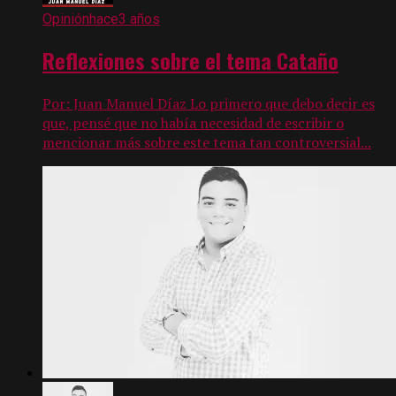
Opinión
hace3 años
Reflexiones sobre el tema Cataño
Por: Juan Manuel Díaz Lo primero que debo decir es
que, pensé que no había necesidad de escribir o
mencionar más sobre este tema tan controversial...