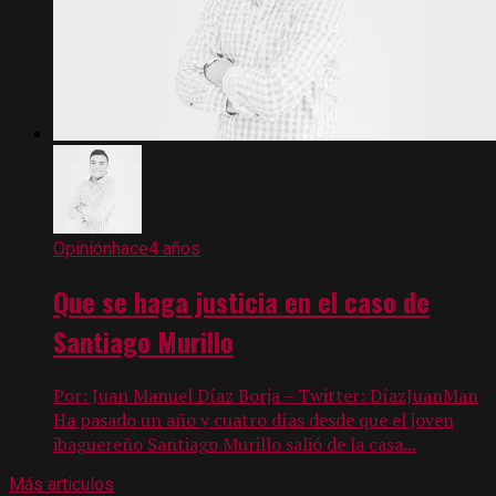
Opinión
hace4 años
Que se haga justicia en el caso de
Santiago Murillo
Por: Juan Manuel Díaz Borja – Twitter: DíazJuanMan
Ha pasado un año y cuatro días desde que el joven
ibaguereño Santiago Murillo salió de la casa...
Más articulos