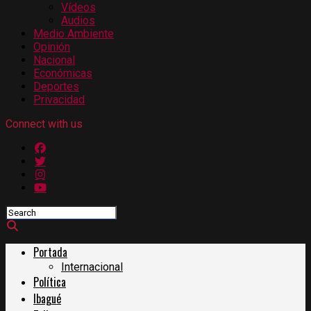
Vídeos
Audios
Medio Ambiente
Opinión
Nacional
Económicas
Deportes
Privacidad
Connect with us
Portada
Internacional
Política
Ibagué