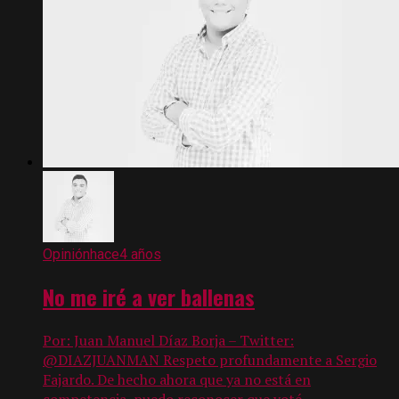
Opinión
hace4 años
No me iré a ver ballenas
Por: Juan Manuel Díaz Borja – Twitter:
@DIAZJUANMAN Respeto profundamente a Sergio
Fajardo. De hecho ahora que ya no está en
competencia, puedo reconocer que voté...