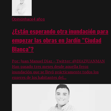
Opinión
hace4 años
¿Están esperando otra inundación para
empezar las obras en Jardín “Ciudad
Blanca”?
Por: Juan Manuel Díaz – Twitter: @DIAZJUANMAN
Han pasado tres meses desde aquella feroz
inundación que se llevó prácticamente todos los
enseres de los habitantes del...