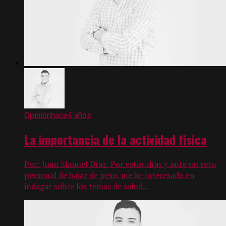
Opinión
hace4 años
La importancia de la actividad física
Por: Juan Manuel Díaz Por estos días y ante un reto
personal de bajar de peso, me he interesado en
indagar sobre los temas de salud...