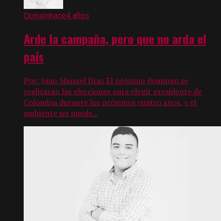
Opinión
hace4 años
Arde la campaña, pero que no arda el
país
Por: Juan Manuel Díaz El próximo domingo se
realizarán las elecciones para elegir presidente de
Colombia durante los próximos cuatro años, y el
ambiente no puede...