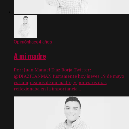
Opinión
hace4 años
A mi madre
Por: Juan Manuel Diaz Borja Twitter:
@DIAZJUANMAN Justamente hoy jueves 19 de mayo
es cumpleaños de mi madre, y por estos días
reflexionaba en la importancia...