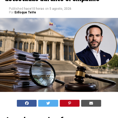
Published
hace10 horas
on
5 agosto, 2026
Por
Enfoque TeVe